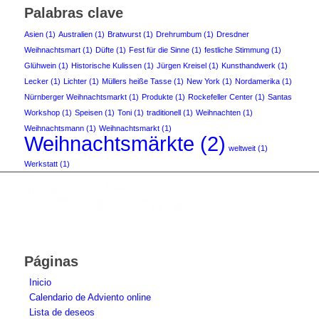
Palabras clave
Asien
(1)
Australien
(1)
Bratwurst
(1)
Drehrumbum
(1)
Dresdner
Weihnachtsmart
(1)
Düfte
(1)
Fest für die Sinne
(1)
festliche Stimmung
(1)
Glühwein
(1)
Historische Kulissen
(1)
Jürgen Kreisel
(1)
Kunsthandwerk
(1)
Lecker
(1)
Lichter
(1)
Müllers heiße Tasse
(1)
New York
(1)
Nordamerika
(1)
Nürnberger Weihnachtsmarkt
(1)
Produkte
(1)
Rockefeller Center
(1)
Santas
Workshop
(1)
Speisen
(1)
Toni
(1)
traditionell
(1)
Weihnachten
(1)
Weihnachtsmann
(1)
Weihnachtsmarkt
(1)
Weihnachtsmärkte
(2)
weltweit
(1)
Werkstatt
(1)
Páginas
Inicio
Calendario de Adviento online
Lista de deseos