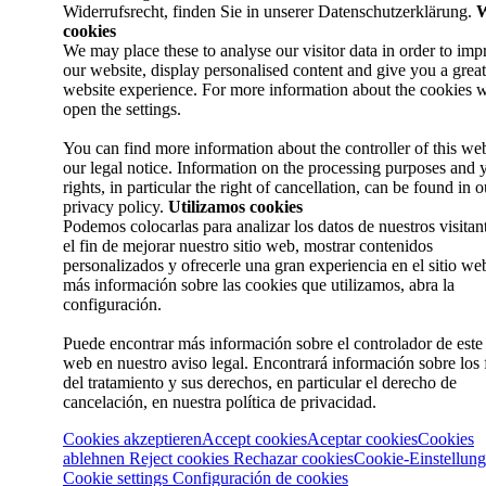
Widerrufsrecht, finden Sie in unserer Datenschutzerklärung.
W
cookies
We may place these to analyse our visitor data in order to imp
our website, display personalised content and give you a great
website experience. For more information about the cookies w
open the settings.
You can find more information about the controller of this web
our legal notice. Information on the processing purposes and 
rights, in particular the right of cancellation, can be found in o
privacy policy.
Utilizamos cookies
Podemos colocarlas para analizar los datos de nuestros visitan
el fin de mejorar nuestro sitio web, mostrar contenidos
personalizados y ofrecerle una gran experiencia en el sitio we
más información sobre las cookies que utilizamos, abra la
configuración.
Puede encontrar más información sobre el controlador de este 
web en nuestro aviso legal. Encontrará información sobre los 
del tratamiento y sus derechos, en particular el derecho de
cancelación, en nuestra política de privacidad.
Cookies akzeptieren
Accept cookies
Aceptar cookies
Cookies
ablehnen
Reject cookies
Rechazar cookies
Cookie-Einstellun
Cookie settings
Configuración de cookies