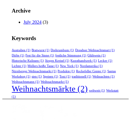
Archive
July 2024
(3)
Keywords
Australien
(1)
Bratwurst
(1)
Drehrumbum
(1)
Dresdner Weihnachtsmart
(1)
Düfte
(1)
Fest für die Sinne
(1)
festliche Stimmung
(1)
Glühwein
(1)
Historische Kulissen
(1)
Jürgen Kreisel
(1)
Kunsthandwerk
(1)
Lecker
(1)
Lichter
(1)
Müllers heiße Tasse
(1)
New York
(1)
Nordamerika
(1)
Nürnberger Weihnachtsmarkt
(1)
Produkte
(1)
Rockefeller Center
(1)
Santas
Workshop
(1)
sien
(1)
Speisen
(1)
Toni
(1)
traditionell
(1)
Weihnachten
(1)
Weihnachtsmann
(1)
Weihnachtsmarkt
(1)
Weihnachtsmärkte
(2)
weltweit
(1)
Werkstatt
(1)