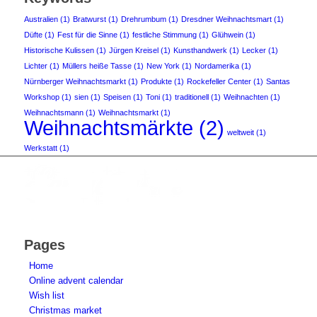
Australien
(1)
Bratwurst
(1)
Drehrumbum
(1)
Dresdner Weihnachtsmart
(1)
Düfte
(1)
Fest für die Sinne
(1)
festliche Stimmung
(1)
Glühwein
(1)
Historische Kulissen
(1)
Jürgen Kreisel
(1)
Kunsthandwerk
(1)
Lecker
(1)
Lichter
(1)
Müllers heiße Tasse
(1)
New York
(1)
Nordamerika
(1)
Nürnberger Weihnachtsmarkt
(1)
Produkte
(1)
Rockefeller Center
(1)
Santas
Workshop
(1)
sien
(1)
Speisen
(1)
Toni
(1)
traditionell
(1)
Weihnachten
(1)
Weihnachtsmann
(1)
Weihnachtsmarkt
(1)
Weihnachtsmärkte
(2)
weltweit
(1)
Werkstatt
(1)
Pages
Home
Online advent calendar
Wish list
Christmas market