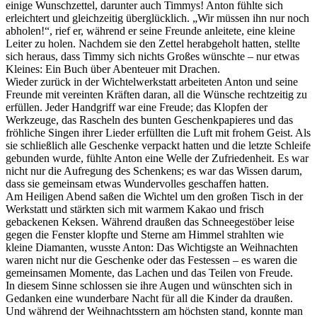
einige Wunschzettel, darunter auch Timmys! Anton fühlte sich
erleichtert und gleichzeitig überglücklich. „Wir müssen ihn nur noch
abholen!“, rief er, während er seine Freunde anleitete, eine kleine
Leiter zu holen. Nachdem sie den Zettel herabgeholt hatten, stellte
sich heraus, dass Timmy sich nichts Großes wünschte – nur etwas
Kleines: Ein Buch über Abenteuer mit Drachen.
Wieder zurück in der Wichtelwerkstatt arbeiteten Anton und seine
Freunde mit vereinten Kräften daran, all die Wünsche rechtzeitig zu
erfüllen. Jeder Handgriff war eine Freude; das Klopfen der
Werkzeuge, das Rascheln des bunten Geschenkpapieres und das
fröhliche Singen ihrer Lieder erfüllten die Luft mit frohem Geist. Als
sie schließlich alle Geschenke verpackt hatten und die letzte Schleife
gebunden wurde, fühlte Anton eine Welle der Zufriedenheit. Es war
nicht nur die Aufregung des Schenkens; es war das Wissen darum,
dass sie gemeinsam etwas Wundervolles geschaffen hatten.
Am Heiligen Abend saßen die Wichtel um den großen Tisch in der
Werkstatt und stärkten sich mit warmem Kakao und frisch
gebackenen Keksen. Während draußen das Schneegestöber leise
gegen die Fenster klopfte und Sterne am Himmel strahlten wie
kleine Diamanten, wusste Anton: Das Wichtigste an Weihnachten
waren nicht nur die Geschenke oder das Festessen – es waren die
gemeinsamen Momente, das Lachen und das Teilen von Freude.
In diesem Sinne schlossen sie ihre Augen und wünschten sich in
Gedanken eine wunderbare Nacht für all die Kinder da draußen.
Und während der Weihnachtsstern am höchsten stand, konnte man