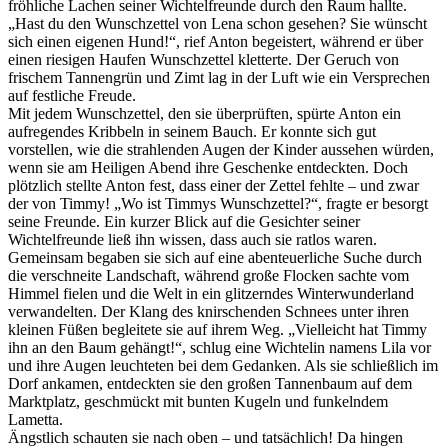
fröhliche Lachen seiner Wichtelfreunde durch den Raum hallte.
„Hast du den Wunschzettel von Lena schon gesehen? Sie wünscht
sich einen eigenen Hund!“, rief Anton begeistert, während er über
einen riesigen Haufen Wunschzettel kletterte. Der Geruch von
frischem Tannengrün und Zimt lag in der Luft wie ein Versprechen
auf festliche Freude.
Mit jedem Wunschzettel, den sie überprüften, spürte Anton ein
aufregendes Kribbeln in seinem Bauch. Er konnte sich gut
vorstellen, wie die strahlenden Augen der Kinder aussehen würden,
wenn sie am Heiligen Abend ihre Geschenke entdeckten. Doch
plötzlich stellte Anton fest, dass einer der Zettel fehlte – und zwar
der von Timmy! „Wo ist Timmys Wunschzettel?“, fragte er besorgt
seine Freunde. Ein kurzer Blick auf die Gesichter seiner
Wichtelfreunde ließ ihn wissen, dass auch sie ratlos waren.
Gemeinsam begaben sie sich auf eine abenteuerliche Suche durch
die verschneite Landschaft, während große Flocken sachte vom
Himmel fielen und die Welt in ein glitzerndes Winterwunderland
verwandelten. Der Klang des knirschenden Schnees unter ihren
kleinen Füßen begleitete sie auf ihrem Weg. „Vielleicht hat Timmy
ihn an den Baum gehängt!“, schlug eine Wichtelin namens Lila vor
und ihre Augen leuchteten bei dem Gedanken. Als sie schließlich im
Dorf ankamen, entdeckten sie den großen Tannenbaum auf dem
Marktplatz, geschmückt mit bunten Kugeln und funkelndem
Lametta.
Ängstlich schauten sie nach oben – und tatsächlich! Da hingen