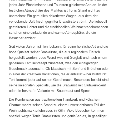
jedes Jahr Einheimische und Touristen gleichermaßen an. In der
festlichen Atmosphäre des Marktes ist Tonis Stand nicht zu
übersehen: Ein gemütlich dekorierter Wagen, aus dem der
verlockende Duft frisch gegrillter Bratwürste strömt. Die liebevoll
gestalteten Lichter und die traditionellen Weihnachtsdekorationen
schaffen eine einladende und warme Atmosphäre, die die
Besucher anzieht.
Seit vielen Jahren ist Toni bekannt für seine herzliche Art und die
hohe Qualität seiner Bratwürste, die aus regionalem Fleisch
hergestellt werden. Jede Wurst wird mit Sorgfalt und nach einem
geheimen Familienrezept zubereitet, was den einzigartigen
Geschmack ausmacht. Ob klassisch mit Senf und Brötchen oder
in einer der kreativen Variationen, die er anbietet – bei Bratwurst
Toni kommt jeder auf seinen Geschmack. Besonders beliebt sind
seine saisonalen Specials, wie die Bratwurst mit Glühwein-Senf
oder die herzhafte Variante mit Sauerkraut und Speck.
Die Kombination aus traditionellem Handwerk und kölschem
Charme macht seinen Stand zu einem unverzichtbaren Teil des
Weihnachtsmarkterlebnisses in Köln. Viele Besucher kommen
speziell wegen Tonis Bratwürsten und genießen es, in geselliger