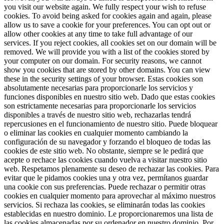
you visit our website again. We fully respect your wish to refuse
cookies. To avoid being asked for cookies again and again, please
allow us to save a cookie for your preferences. You can opt out or
allow other cookies at any time to take full advantage of our
services. If you reject cookies, all cookies set on our domain will be
removed. We will provide you with a list of the cookies stored by
your computer on our domain. For security reasons, we cannot
show you cookies that are stored by other domains. You can view
these in the security settings of your browser.
Estas cookies son
absolutamente necesarias para proporcionarle los servicios y
funciones disponibles en nuestro sitio web. Dado que estas cookies
son estrictamente necesarias para proporcionarle los servicios
disponibles a través de nuestro sitio web, rechazarlas tendrá
repercusiones en el funcionamiento de nuestro sitio. Puede bloquear
o eliminar las cookies en cualquier momento cambiando la
configuración de su navegador y forzando el bloqueo de todas las
cookies de este sitio web. No obstante, siempre se le pedirá que
acepte o rechace las cookies cuando vuelva a visitar nuestro sitio
web. Respetamos plenamente su deseo de rechazar las cookies. Para
evitar que le pidamos cookies una y otra vez, permítanos guardar
una cookie con sus preferencias. Puede rechazar o permitir otras
cookies en cualquier momento para aprovechar al máximo nuestros
servicios. Si rechaza las cookies, se eliminarán todas las cookies
establecidas en nuestro dominio. Le proporcionaremos una lista de
las cookies almacenadas por su ordenador en nuestro dominio. Por