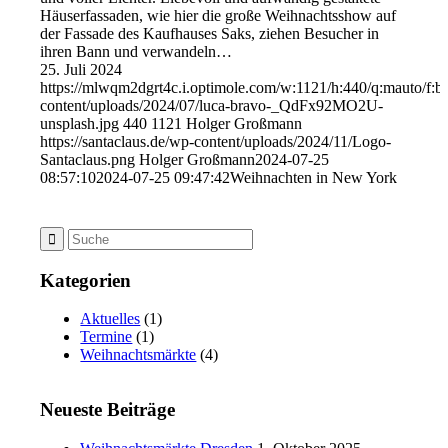
Häuserfassaden, wie hier die große Weihnachtsshow auf
der Fassade des Kaufhauses Saks, ziehen Besucher in
ihren Bann und verwandeln…
25. Juli 2024
https://mlwqm2dgrt4c.i.optimole.com/w:1121/h:440/q:mauto/f:bes
content/uploads/2024/07/luca-bravo-_QdFx92MO2U-
unsplash.jpg
440
1121
Holger Großmann
https://santaclaus.de/wp-content/uploads/2024/11/Logo-
Santaclaus.png
Holger Großmann
2024-07-25
08:57:10
2024-07-25 09:47:42
Weihnachten in New York
Kategorien
Aktuelles
(1)
Termine
(1)
Weihnachtsmärkte
(4)
Neueste Beiträge