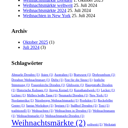
Weihnachtsmärkte Dresden
1. Oktober 2025
Weihnachtsmärkte weltweit
25. Juli 2024
Weihnachtsmärkte 2024
25. Juli 2024
Weihnachten in New York
25. Juli 2024
Archiv
Oktober 2025
(1)
Juli 2024
(3)
Schlagwörter
Altmarkt Dresden
(1)
Asien
(1)
Australien
(1)
Bratwurst
(1)
Drehrumbum
(1)
Dresdner Weihnachtsmart
(1)
Düfte
(1)
Fest für die Sinne
(1)
festliche
Stimmung
(1)
Frauenkirche Dresden
(1)
Glühwein
(1)
Hauptstraße Dresden
(1)
Historische Kulissen
(1)
Jürgen Kreisel
(1)
Kunsthandwerk
(1)
Lecker
(1)
Lichter
(1)
Müllers heiße Tasse
(1)
Neumarkt Dresden
(1)
New York
(1)
Nordamerika
(1)
Nürnberger Weihnachtsmarkt
(1)
Produkte
(1)
Rockefeller
Center
(1)
Santas Workshop
(1)
Speisen
(1)
Stallhof Dresden
(1)
Toni
(1)
traditionell
(1)
Weihnachten
(1)
Weihnachten in Dresden
(1)
Weihnachtsmann
(1)
Weihnachtsmarkt
(1)
Weihnachtsmarkt Dresden
(1)
Weihnachtsmärkte
(2)
weltweit
(1)
Werkstatt